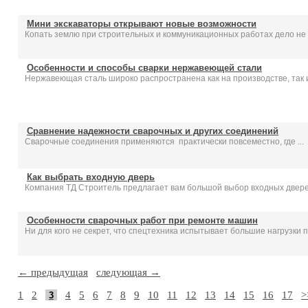
Мини экскаваторы открывают новые возможности
Копать землю при строительных и коммуникационных работах дело не л
Особенности и способы сварки нержавеющей стали
Нержавеющая сталь широко распространена как на производстве, так и 
Сравнение надежности сварочных и других соединений
Сварочные соединения применяются практически повсеместно, где ...
Как выбрать входную дверь
Компания ТД Строитель предлагает вам большой выбор входных дверей
Особенности сварочных работ при ремонте машин
Ни для кого не секрет, что спецтехника испытывает большие нагрузки п
← предыдущая
следующая →
1
2
4
5
6
7
8
9
10
11
12
13
14
15
16
17
>
3