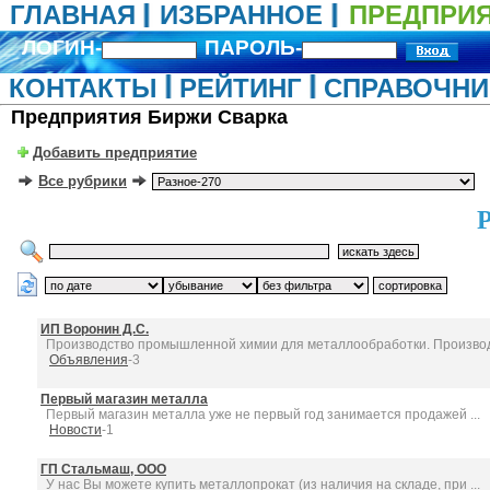
ГЛАВНАЯ
ИЗБРАННОЕ
ПРЕДПРИ
ЛОГИН-
ПАРОЛЬ-
КОНТАКТЫ
РЕЙТИНГ
СПРАВОЧНИ
Предприятия Биржи Сварка
Добавить предприятие
Все рубрики
ИП Воронин Д.С.
Производство промышленной химии для металлообработки. Производ
Объявления
-3
Первый магазин металла
Первый магазин металла уже не первый год занимается продажей ...
Новости
-1
ГП Стальмаш, ООО
У нас Вы можете купить металлопрокат (из наличия на складе, при ...