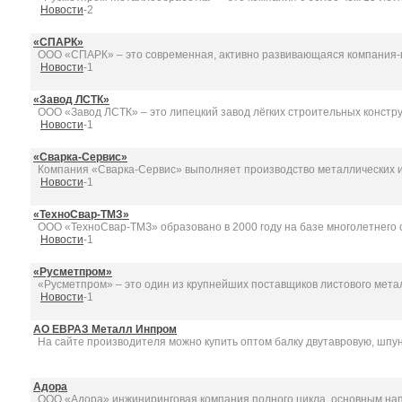
Новости
-2
«СПАРК»
ООО «СПАРК» – это современная, активно развивающаяся компания-п
Новости
-1
«Завод ЛСТК»
ООО «Завод ЛСТК» – это липецкий завод лёгких строительных конструк
Новости
-1
«Сварка-Сервис»
Компания «Сварка-Сервис» выполняет производство металлических из
Новости
-1
«ТехноСвар-ТМЗ»
ООО «ТехноСвар-ТМЗ» образовано в 2000 году на базе многолетнего о
Новости
-1
«Русметпром»
«Русметпром» – это один из крупнейших поставщиков листового метал
Новости
-1
АО ЕВРАЗ Металл Инпром
На сайте производителя можно купить оптом балку двутавровую, шпунт,
Адора
ООО «Адора» инжиниринговая компания полного цикла, основным нап