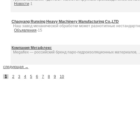
Новости
-1
Chaoyang Runxing Heavy Machinery Manufacturing Co.,LTD
Наш завод механической обработки может разнотипные нестандартны
Объявления
-15
Компания Мегафлекс
Megaflex — российский бренд паро-гидроизоляционных материалов, ..
следующая →
1
2
3
4
5
6
7
8
9
10