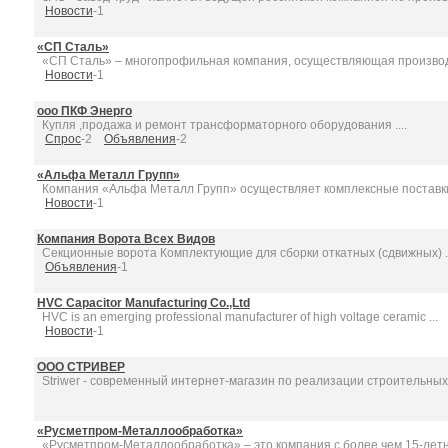
Новости
-1
«СП Сталь»
«СП Сталь» – многопрофильная компания, осуществляющая производс
Новости
-1
ооо ПКФ Энерго
Купля ,продажа и ремонт трансформаторного оборудования ....
Спрос
-2
Объявления
-2
«Альфа Металл Групп»
Компания «Альфа Металл Групп» осуществляет комплексные поставки 
Новости
-1
Компания Ворота Всех Видов
Секционные ворота Комплектующие для сборки откатных (сдвижных) ..
Объявления
-1
HVC Capacitor Manufacturing Co.,Ltd
HVC is an emerging professional manufacturer of high voltage ceramic ...
Новости
-1
ООО СТРИВЕР
Striwer - современный интернет-магазин по реализации строительных .
«Русметпром-Металлообработка»
«Русметпром-Металлообработка» – это компания с более чем 15-летни