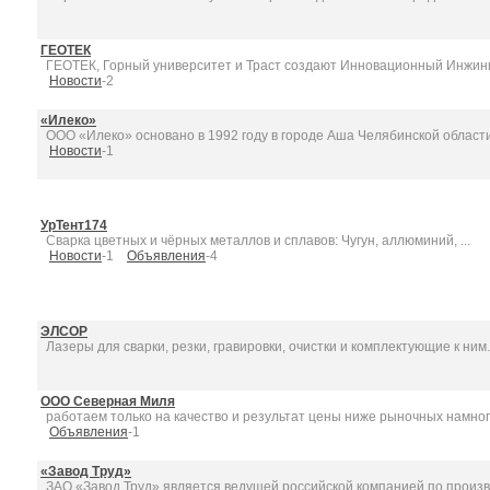
ГЕОТЕК
ГЕОТЕК, Горный университет и Траст создают Инновационный Инжини
Новости
-2
«Илеко»
ООО «Илеко» основано в 1992 году в городе Аша Челябинской области к
Новости
-1
УрТент174
Сварка цветных и чёрных металлов и сплавов: Чугун, аллюминий, ...
Новости
-1
Объявления
-4
ЭЛСОР
Лазеры для сварки, резки, гравировки, очистки и комплектующие к ним. 
ООО Северная Миля
работаем только на качество и результат цены ниже рыночных намного
Объявления
-1
«Завод Труд»
ЗАО «Завод Труд» является ведущей российской компанией по произво