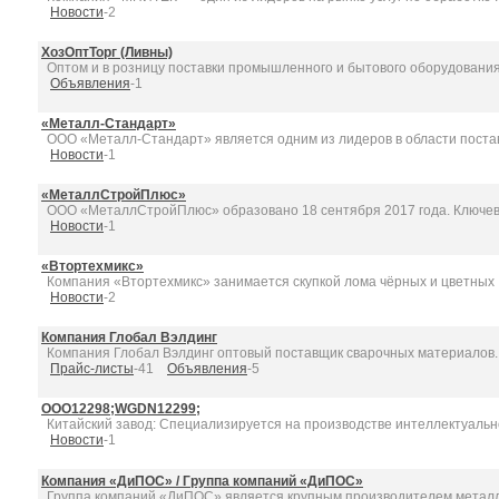
Новости
-2
ХозОптТорг (Ливны)
Оптом и в розницу поставки промышленного и бытового оборудования, 
Объявления
-1
«Металл-Стандарт»
ООО «Металл-Стандарт» является одним из лидеров в области поставо
Новости
-1
«МеталлСтройПлюс»
ООО «МеталлСтройПлюс» образовано 18 сентября 2017 года. Ключевы
Новости
-1
«Втортехмикс»
Компания «Втортехмикс» занимается скупкой лома чёрных и цветных .
Новости
-2
Компания Глобал Вэлдинг
Компания Глобал Вэлдинг оптовый поставщик сварочных материалов. В
Прайс-листы
-41
Объявления
-5
OOO12298;WGDN12299;
Китайский завод: Специализируется на производстве интеллектуальног
Новости
-1
Компания «ДиПОС» / Группа компаний «ДиПОС»
Группа компаний «ДиПОС» является крупным производителем металл