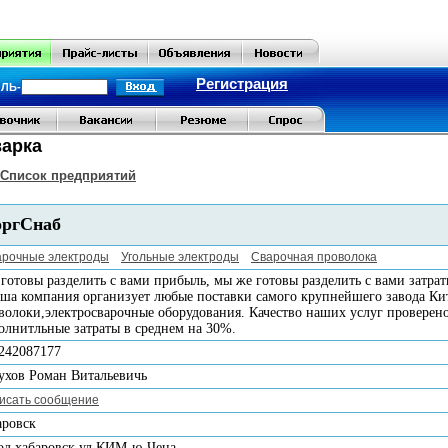
Регистрация
ЛЬ-
арка
Список предприятий
оргСнаб
арочные электроды
Угольные электроды
Сварочная проволока
 готовы разделить с вами прибыль, мы же готовы разделить с вами затрат
а компания организует любые поставки самого крупнейшего завода Кит
волоки,электросварочные оборудования. Качество наших услуг проверен
олнитльные затраты в среднем на 30%.
242087177
ухов Роман Витальевичь
исать сообщение
аровск
од хабаровск ул КИМ-ю-Чена