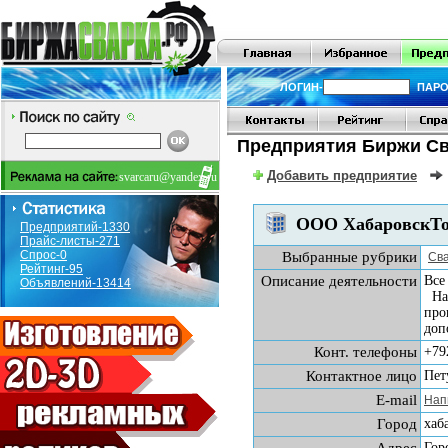
ЛОГИН-
ПАРО
Предприятия Биржи Св
Добавить предприятие
svarcaru@yandex.ru
ООО ХабаровскТ
Предприятий-1330
Прайс-листы-271
Спрос-0
Выбранные рубрики
Св
Рейтинг-95
Описание деятельности
Все
Объявлений-13414
Наш
про
доп
Конт. телефоны
+79
Контактное лицо
Пет
E-mail
Нап
Город
хаб
Гор