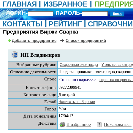
ГЛАВНАЯ
ИЗБРАННОЕ
ПРЕДПРИ
ЛОГИН-
ПАРОЛЬ-
КОНТАКТЫ
РЕЙТИНГ
СПРАВОЧНИ
Предприятия Биржи Сварка
Добавить предприятие
Список предприятий
ИП Владимиров
Выбранные рубрики
Сварочные электроды
Угольные электро
Описание деятельности
Продажа проволки, электродов,сварочно
Спрос
Спрос по сварке>>>
спрос на сварочны
Конт. телефоны
89272399945
Контактное лицо
Дмитрий
E-mail
Написать сообщение
Город
Уфа
Дата обновления
17/04/13
Действия
В избранное
Пожаловаться