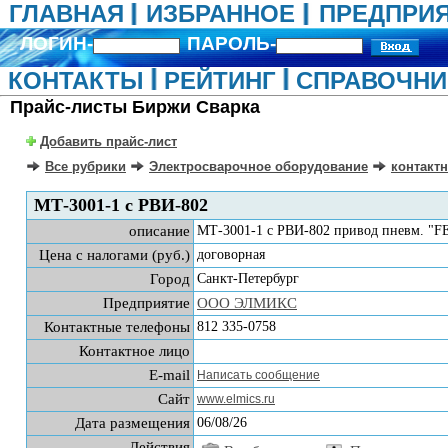
ГЛАВНАЯ
ИЗБРАННОЕ
ПРЕДПРИ
ЛОГИН-
ПАРОЛЬ-
КОНТАКТЫ
РЕЙТИНГ
СПРАВОЧНИ
Прайс-листы Биржи Сварка
Добавить прайс-лист
Все рубрики
Электросварочное оборудование
контактн
МТ-3001-1 с РВИ-802
описание
МТ-3001-1 с РВИ-802 привод пневм. "FE
Цена с налогами (руб.)
договорная
Город
Санкт-Петербург
Предприятие
ООО ЭЛМИКС
Контактные телефоны
812 335-0758
Контактное лицо
E-mail
Написать сообщение
Сайт
www.elmics.ru
Дата размещения
06/08/26
Действия